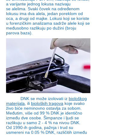
a varijante jednog lokusa nazivaju
se alelima. Svaki čovek na određenom
lokusu ima dva alela, jedan poreklom od
oca, a drugi od majke. Lokusi koji se koriste
u forenzičkim analizama sadrže alele koji se
međusobno razlikuju po dužini (broju
parova baza).
DNK se može izolovati iz
biološkog
materijala
, ili
bioloških tragova
koje svako
živo biće neminovno ostavlja za sobom.
Međutim, više od 99 % DNK je identično
između dve osobe. Šimpanze i ljudi se
razlikuju u samo 2 - 4 % na nivou DNK.
Od 1990-ih godina, pažnja i trud su
usmereni na 0.05 % DNK, različitih između