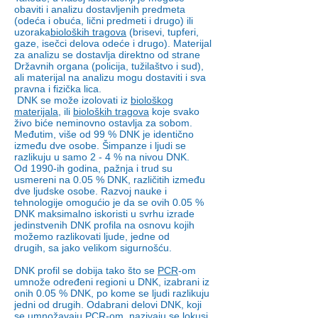
obaviti i analizu dostavljenih predmeta
(odeća i obuća, lični predmeti i drugo) ili
uzoraka
bioloških tragova
(brisevi, tupferi,
gaze, isečci delova odeće i drugo). Materijal
za analizu se dostavlja direktno od strane
Državnih organa (policija, tužilaštvo i sud),
ali materijal na analizu mogu dostaviti i sva
pravna i fizička lica.
DNK se može izolovati iz
biološkog
materijala
, ili
bioloških tragova
koje svako
živo biće neminovno ostavlja za sobom.
Međutim, više od 99 % DNK je identično
između dve osobe. Šimpanze i ljudi se
razlikuju u samo 2 - 4 % na nivou DNK.
Od 1990-ih godina, pažnja i trud su
usmereni na 0.05 % DNK, različitih između
dve ljudske osobe. Razvoj nauke i
tehnologije omogućio je da se ovih 0.05 %
DNK maksimalno iskoristi u svrhu izrade
jedinstvenih DNK profila na osnovu kojih
možemo razlikovati ljude, jedne od
drugih, sa jako velikom sigurnošću.
DNK profil se dobija tako što se
PCR
-om
umnože određeni regioni u DNK, izabrani iz
onih 0.05 % DNK, po kome se ljudi razlikuju
jedni od drugih. Odabrani delovi DNK, koji
se umnožavaju PCR-om, nazivaju se lokusi,