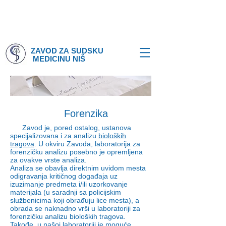
ZAVOD ZA SUDSKU
MEDICINU NIŠ
Forenzika
Zavod je, pored ostalog, ustanova
specijalizovana i za analizu
bioloških
tragova
. U okviru Zavoda,
laboratorija za
forenzičku analizu
posebno je opremljena
za ovakve vrste analiza.
Analiza se obavlja direktnim uvidom mesta
odigravanja kritičnog događaja uz
izuzimanje predmeta i/ili uzorkovanje
materijala (u saradnji sa policijskim
službenicima koji obrađuju lice mesta), a
obrada se naknadno vrši u laboratoriji za
forenzičku analizu bioloških tragova.
Takođe, u našoj laboratoriji je moguće